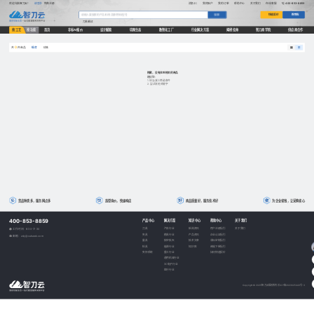
欢迎光临智刀云！
请登录
免费注册
消息(0)
我的账户
我的订单
帮助中心
关于我们
在线客服
400-853-8859
快速报价
购物车
搜索
刀具
螺纹
按工艺
按功能
首页
非标AI报价
设计赋能
切削生态
数智化工厂
行业解决方案
揭榜挂帅
智刀商学院
供应商合作
0
综合
价格
共
件商品
抱歉，没有找到相关的商品
建议您:
1. 适当减少筛选条件
2. 尝试其他关键字
货品种类多，服务网点多
选型询价，快速响应
商品质量好，服务技术好
为企业省钱，让采购省心
400-853-8859
产品中心
解决方案
知识中心
帮助中心
关于我们
刀具
汽车行业
新闻资讯
用户注册指引
关于我们
工作时间：8:30-17:30
夹具
模具行业
产品资讯
企业认证指引
邮箱：zdy@cutseek.com
量具
航空航天
技术文章
非标定制指引
检具
能源行业
知识库
商城下单指引
夹持系统
重工行业
如何快速报价
通用机械行业
3C电子行业
医疗行业
Copyright © 2025 智刀云版权所有
苏ICP备2023025443号-3