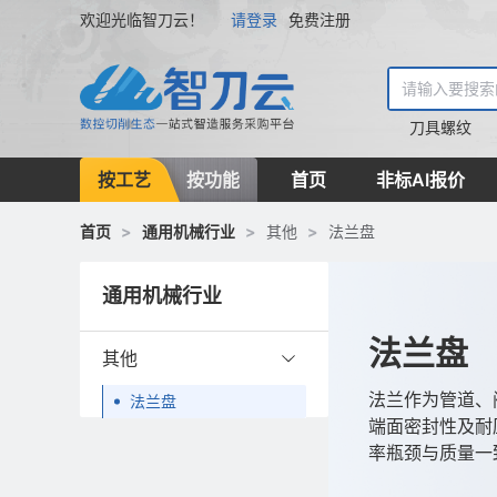
欢迎光临智刀云！
请登录
免费注册
刀具
螺纹
按工艺
按功能
首页
非标AI报价
首页
>
通用机械行业
>
其他
>
法兰盘
通用机械行业
法兰盘
其他
法兰作为管道、
法兰盘
端面密封性及耐
率瓶颈与质量一