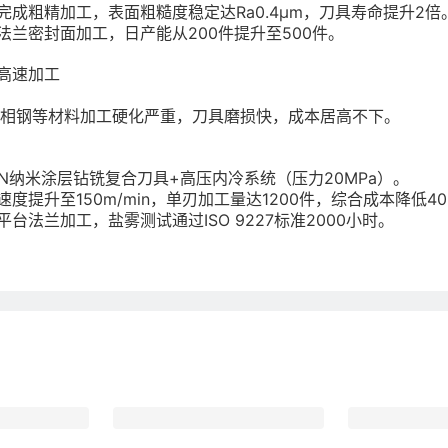
完成粗精加工，表面粗糙度稳定达Ra0.4μm，刀具寿命提升2倍
法兰密封面加工，日产能从200件提升至500件。
高速加工
、双相钢等材料加工硬化严重，刀具磨损快，成本居高不下。
rN纳米涂层钻铣复合刀具+高压内冷系统（压力20MPa）。
度提升至150m/min，单刃加工量达1200件，综合成本降低4
台法兰加工，盐雾测试通过ISO 9227标准2000小时。