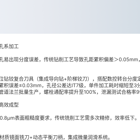
孔系加工
孔易出现分度误差，传统钻削工艺导致孔距累积偏差＞0.05m
位钻铰复合刀具（集成导向钻+阶梯铰刀），搭配数控转台分度
积误差≤0.03mm，孔径公差达IT7级，单件加工耗时缩短至3
管道法兰批量生产，螺栓通配率提升至100%，泄漏测试合格率99
高效成型
a0.8μm表面粗糙度要求，传统铣削工艺需多次精修，效率低下。
N材质镜面铣刀+动态平衡刀柄，集成微量润滑系统。