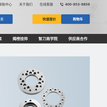
帮助中心
关于我们
在线客服
400-853-8859
快速报价
购物车
搜索
案
揭榜挂帅
智刀商学院
供应商合作