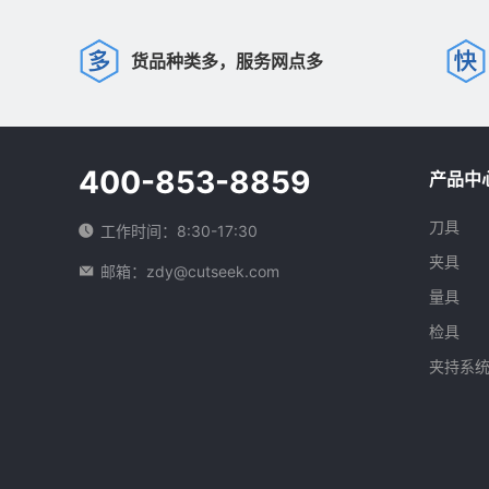
货品种类多，服务网点多
400-853-8859
产品中
刀具
工作时间：8:30-17:30
夹具
邮箱：zdy@cutseek.com
量具
检具
夹持系