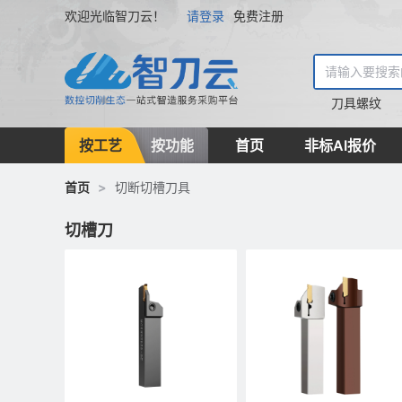
欢迎光临智刀云！
请登录
免费注册
刀具
螺纹
按工艺
按功能
首页
非标AI报价
首页
>
切断切槽刀具
切槽刀