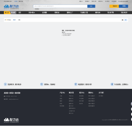
欢迎光临智刀云！
请登录
免费注册
消息(0)
我的账户
我的订单
帮助中心
关于我们
在线客服
400-853-8859
快速报价
购物车
搜索
刀具
螺纹
按工艺
按功能
首页
非标AI报价
设计赋能
切削生态
数智化工厂
行业解决方案
揭榜挂帅
智刀商学院
供应商合作
0
综合
价格
共
件商品
抱歉，没有找到相关的商品
建议您:
1. 适当减少筛选条件
2. 尝试其他关键字
货品种类多，服务网点多
选型询价，快速响应
商品质量好，服务技术好
为企业省钱，让采购省心
400-853-8859
产品中心
解决方案
知识中心
帮助中心
关于我们
刀具
汽车行业
新闻资讯
用户注册指引
关于我们
工作时间：8:30-17:30
夹具
模具行业
产品资讯
企业认证指引
邮箱：zdy@cutseek.com
量具
航空航天
技术文章
非标定制指引
检具
能源行业
知识库
商城下单指引
夹持系统
重工行业
如何快速报价
通用机械行业
3C电子行业
医疗行业
Copyright © 2025 智刀云版权所有
苏ICP备2023025443号-3