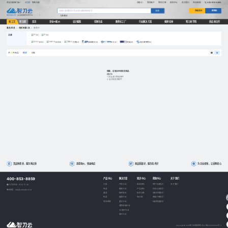
欢迎光临智刀云！
请登录
免费注册
消息(0)
我的账户
我的订单
帮助中心
关于我们
在线客服
400-853-8859
快速报价
购物车
搜索
刀具
螺纹
按工艺
按功能
首页
非标AI报价
设计赋能
切削生态
数智化工厂
行业解决方案
揭榜挂帅
智刀商学院
供应商合作
量具/检具
>
角度测量工具
>
直角尺
品牌
(0)
(0)
YG(0)
OKE(0)
力锋(0)
金洲精工(0)
天工(0)
阿诺(0)
天工欧思特(0)
0
综合
价格
共
件商品
抱歉，没有找到相关的商品
建议您:
1. 适当减少筛选条件
2. 尝试其他关键字
货品种类多，服务网点多
选型询价，快速响应
商品质量好，服务技术好
为企业省钱，让采购省心
400-853-8859
产品中心
解决方案
知识中心
帮助中心
关于我们
刀具
汽车行业
新闻资讯
用户注册指引
关于我们
工作时间：8:30-17:30
夹具
模具行业
产品资讯
企业认证指引
邮箱：zdy@cutseek.com
量具
航空航天
技术文章
非标定制指引
检具
能源行业
知识库
商城下单指引
夹持系统
重工行业
如何快速报价
通用机械行业
3C电子行业
医疗行业
Copyright © 2025 智刀云版权所有
苏ICP备2023025443号-3