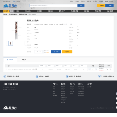
欢迎光临智刀云！
请登录
免费注册
消息(0)
我的账户
我的订单
帮助中心
关于我们
在线客服
400-853-8859
快速报价
购物车
搜索
刀具
螺纹
按工艺
按功能
首页
非标AI报价
设计赋能
切削生态
数智化工厂
行业解决方案
揭榜挂帅
智刀商学院
供应商合作
钻削刀具
>
整体硬质合金钻头
>
螺旋槽钻(通用槽型)
>
通用孔加工钻头
通用孔加工钻头
规格型号：
G-DC10.00*DM10.0*APMX61.0*LF103*2F*G2*A140°*C-超H涂层
复制
收藏
G
品牌：
阿诺
大类代码：
DC10.00
DM10.0
刃径DC：
柄径DM：
APMX61.0
LF103
刃长APMX：
总长LF：
2F
G2
刃数F：
槽型：
A140°
C
钻顶角：
柄部类型：
特性：
切削方向：
超H涂层
涂层牌号：
交期：
-天
包装规格：
1Pcs/盒
起订量：
1
单价
¥ 352.94
购买数量：
Pcs
加入购物车
立即购买
总价
¥ 352.94
所有型号(1)
基本信息
单价(含税)
型号
数量
操作
大类代码
刃径DC
柄径DM
刃长APMX
总长LF
刃数F
槽型
钻顶角
柄部类型
特性
总价(含税)
¥ 352.94
G-DC10.00*DM10.0*APMX61.0*LF103*2F*G2*A140°*C-超H涂层
G
DC10.00
DM10.0
APMX61.0
LF103
2F
G2
A140°
C
-
购
¥ 352.94
货品种类多，服务网点多
选型询价，快速响应
商品质量好，服务技术好
为企业省钱，让采购省心
400-853-8859
产品中心
解决方案
知识中心
帮助中心
关于我们
刀具
汽车行业
新闻资讯
用户注册指引
关于我们
工作时间：8:30-17:30
夹具
模具行业
产品资讯
企业认证指引
邮箱：zdy@cutseek.com
量具
航空航天
技术文章
非标定制指引
检具
能源行业
知识库
商城下单指引
夹持系统
重工行业
如何快速报价
通用机械行业
3C电子行业
医疗行业
Copyright © 2025 智刀云版权所有
苏ICP备2023025443号-3