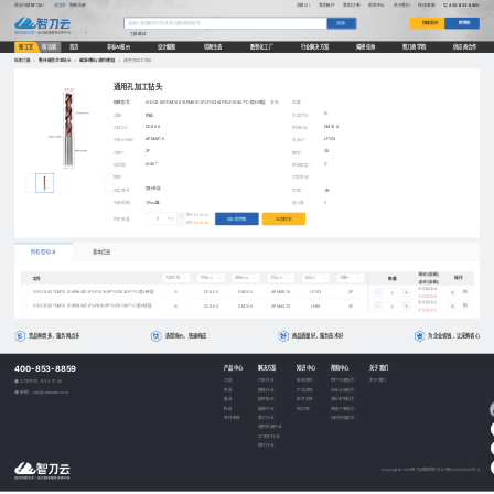
欢迎光临智刀云！
请登录
免费注册
消息(0)
我的账户
我的订单
帮助中心
关于我们
在线客服
400-853-8859
快速报价
购物车
搜索
刀具
螺纹
按工艺
按功能
首页
非标AI报价
设计赋能
切削生态
数智化工厂
行业解决方案
揭榜挂帅
智刀商学院
供应商合作
钻削刀具
>
整体硬质合金钻头
>
螺旋槽钻(通用槽型)
>
通用孔加工钻头
通用孔加工钻头
规格型号：
G-DC9.00*DM10.0*APMX61.0*LF103*2F*G2*A140°*C-超H涂层
复制
收藏
G
品牌：
阿诺
大类代码：
DC9.00
DM10.0
刃径DC：
柄径DM：
APMX61.0
LF103
刃长APMX：
总长LF：
2F
G2
刃数F：
槽型：
A140°
C
钻顶角：
柄部类型：
特性：
切削方向：
超H涂层
涂层牌号：
交期：
-天
包装规格：
1Pcs/盒
起订量：
1
单价
¥ 352.94
购买数量：
Pcs
加入购物车
立即购买
总价
¥ 352.94
所有型号(2)
基本信息
单价(含税)
型号
数量
操作
大类代码
刃径DC
柄径DM
刃长APMX
总长LF
刃数F
槽型
钻顶角
柄部类型
特性
总价(含税)
¥ 352.94
G-DC9.00*DM10.0*APMX61.0*LF103*2F*G2*A140°*C-超H涂层
G
DC9.00
DM10.0
APMX61.0
LF103
2F
G2
A140°
C
-
购
¥ 352.94
¥ 302.02
G-DC9.00*DM10.0*APMX47.0*LF89*2F*G2*A140°*C-超H涂层
G
DC9.00
DM10.0
APMX47.0
LF89
2F
G2
A140°
C
-
购
¥ 302.02
货品种类多，服务网点多
选型询价，快速响应
商品质量好，服务技术好
为企业省钱，让采购省心
400-853-8859
产品中心
解决方案
知识中心
帮助中心
关于我们
刀具
汽车行业
新闻资讯
用户注册指引
关于我们
工作时间：8:30-17:30
夹具
模具行业
产品资讯
企业认证指引
邮箱：zdy@cutseek.com
量具
航空航天
技术文章
非标定制指引
检具
能源行业
知识库
商城下单指引
夹持系统
重工行业
如何快速报价
通用机械行业
3C电子行业
医疗行业
Copyright © 2025 智刀云版权所有
苏ICP备2023025443号-3