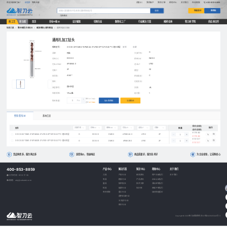
欢迎光临智刀云！
请登录
免费注册
消息(0)
我的账户
我的订单
帮助中心
关于我们
在线客服
400-853-8859
快速报价
购物车
搜索
刀具
螺纹
按工艺
按功能
首页
非标AI报价
设计赋能
切削生态
数智化工厂
行业解决方案
揭榜挂帅
智刀商学院
供应商合作
钻削刀具
>
整体硬质合金钻头
>
螺旋槽钻(通用槽型)
>
通用孔加工钻头
通用孔加工钻头
规格型号：
G-DC6.00*DM6.0*APMX44.0*LF82*2F*G2*A140°*C-超H涂层
复制
收藏
G
品牌：
阿诺
大类代码：
DC6.00
DM6.0
刃径DC：
柄径DM：
APMX44.0
LF82
刃长APMX：
总长LF：
2F
G2
刃数F：
槽型：
A140°
C
钻顶角：
柄部类型：
特性：
切削方向：
超H涂层
涂层牌号：
交期：
-天
包装规格：
1Pcs/盒
起订量：
1
单价
¥ 176.82
购买数量：
Pcs
加入购物车
立即购买
总价
¥ 176.82
所有型号(2)
基本信息
单价(含税)
型号
数量
操作
大类代码
刃径DC
柄径DM
刃长APMX
总长LF
刃数F
槽型
钻顶角
柄部类型
特性
总价(含税)
¥ 176.82
G-DC6.00*DM6.0*APMX44.0*LF82*2F*G2*A140°*C-超H涂层
G
DC6.00
DM6.0
APMX44.0
LF82
2F
G2
A140°
C
-
购
¥ 176.82
¥ 151.37
G-DC6.00*DM6.0*APMX28.0*LF66*2F*G2*A140°*C-超H涂层
G
DC6.00
DM6.0
APMX28.0
LF66
2F
G2
A140°
C
-
购
¥ 151.37
货品种类多，服务网点多
选型询价，快速响应
商品质量好，服务技术好
为企业省钱，让采购省心
400-853-8859
产品中心
解决方案
知识中心
帮助中心
关于我们
刀具
汽车行业
新闻资讯
用户注册指引
关于我们
工作时间：8:30-17:30
夹具
模具行业
产品资讯
企业认证指引
邮箱：zdy@cutseek.com
量具
航空航天
技术文章
非标定制指引
检具
能源行业
知识库
商城下单指引
夹持系统
重工行业
如何快速报价
通用机械行业
3C电子行业
医疗行业
Copyright © 2025 智刀云版权所有
苏ICP备2023025443号-3